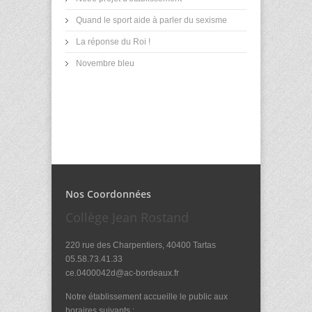
Quand le sport aide à parler du sexisme
La réponse du Roi !
Novembre bleu
Nos Coordonnées
Collège Jean Rostand
220 rue des Charpentiers, 40400 Tartas
05.58.73.41.33
ce.0400042d@ac-bordeaux.fr
Notre établissement accueille le public aux
horaires suivants :