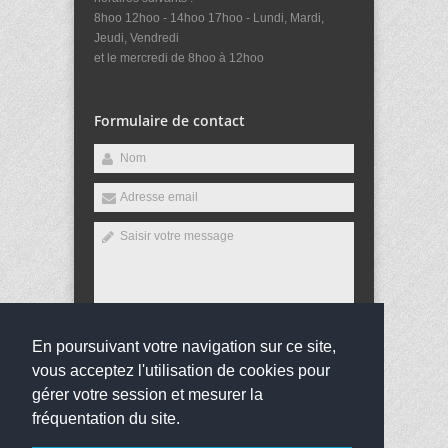
8hoo 12hoo - 14hoo 17hoo - Lundi, Mardi,
Jeudi, Vendredi
et le mercredi de 8hoo à 12hoo
Formulaire de contact
En poursuivant votre navigation sur ce site,
Envoyer
vous acceptez l'utilisation de cookies pour
gérer votre session et mesurer la
fréquentation du site.