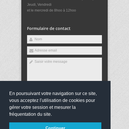
Jeudi, Vendredi
et le mercredi de 8hoo à 12hoo
Formulaire de contact
En poursuivant votre navigation sur ce site,
Envoyer
vous acceptez l'utilisation de cookies pour
gérer votre session et mesurer la
fréquentation du site.
Copyright 2023
Collège Jean Rostand
Tous droits
Continuer