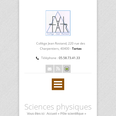
Collège Jean Rostand, 220 rue des
Charpentiers, 40400 -
Tartas
Téléphone :
05.58.73.41.33
Sciences physiques
Vous êtes ici :
Accueil
»
Pôle scientifique
»