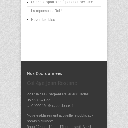
Quand le sport aide à parler du sexisme
La réponse du Roi !
Novembre bleu
Nos Coordonnées
Collège Jean Rostand
220 rue des Charpentiers, 40400 Tartas
05.58.73.41.33
ce.0400042d@ac-bordeaux.fr
Notre établissement accueille le public aux
horaires suivants :
8hoo 12hoo - 14hoo 17hoo - Lundi, Mardi,