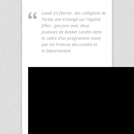
Lundi 23 février, des collégiens de
Tartas ont échangé sur l’égalité
filles - garçons avec deux
joueuses de Basket Landes dans
le cadre d’un programme mené
par les Francas des Landes et
le Département.