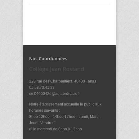
Nos Coordonnées
Collège Jean Rostand
220 rue des Charpentiers, 40400 Tartas
05.58.73.41.33
ce.0400042d@ac-bordeaux.fr
Notre établissement accueille le public aux
horaires suivants :
8hoo 12hoo - 14hoo 17hoo - Lundi, Mardi,
Jeudi, Vendredi
et le mercredi de 8hoo à 12hoo